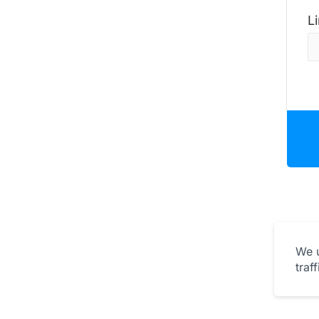
L
We u
traf