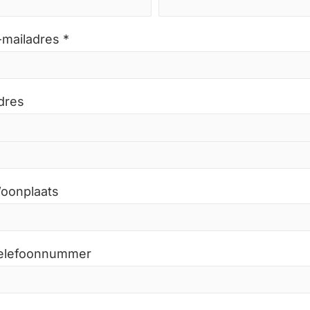
-mailadres *
dres
oonplaats
elefoonnummer